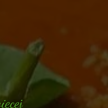
w
i
ę
c
e
j