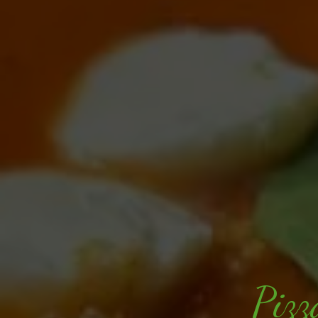
P
i
z
z