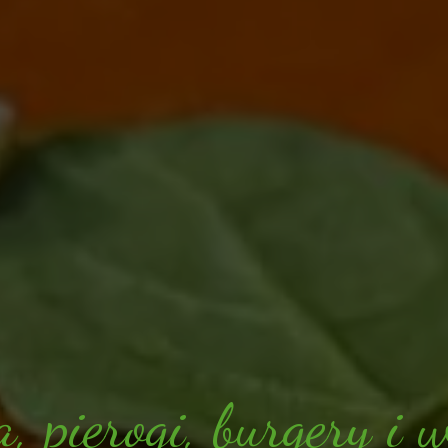
a
,
p
i
e
r
o
g
i
,
b
u
r
g
e
r
y
i