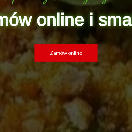
m
ó
w
o
n
l
i
n
e
i
s
m
a
Zamów online