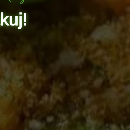
k
u
j
!