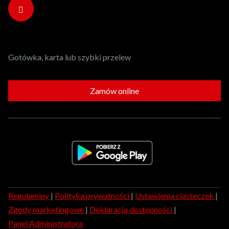
Gotówka, karta lub szybki przelew
Zamów online
Regulaminy
|
Polityka prywatności
|
Ustawienia ciasteczek
|
Zgody marketingowe
|
Deklaracja dostępności
|
Panel Administratora