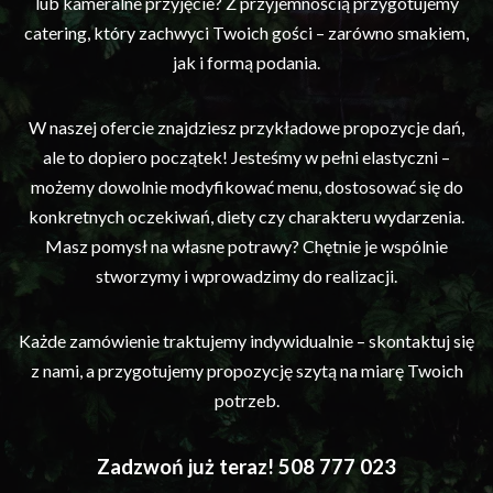
lub kameralne przyjęcie? Z przyjemnością przygotujemy
catering, który zachwyci Twoich gości – zarówno smakiem,
jak i formą podania.
W naszej ofercie znajdziesz przykładowe propozycje dań,
ale to dopiero początek! Jesteśmy w pełni elastyczni –
możemy dowolnie modyfikować menu, dostosować się do
konkretnych oczekiwań, diety czy charakteru wydarzenia.
Masz pomysł na własne potrawy? Chętnie je wspólnie
stworzymy i wprowadzimy do realizacji.
Każde zamówienie traktujemy indywidualnie – skontaktuj się
z nami, a przygotujemy propozycję szytą na miarę Twoich
potrzeb.
Zadzwoń już teraz! 508 777 023